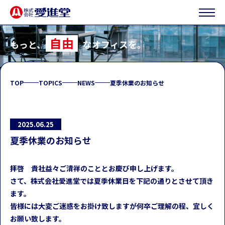
自由
もっと、
なオフィスを。
TOP
TOPICS
NEWS
夏季休業のお知らせ
2025.06.25
夏季休業のお知らせ
拝啓 貴社益々ご清祥のこととお慶び申し上げます。
さて、株式会社愛進堂では夏季休業日を下記の通りとさせて頂き
ます。
皆様には大変ご迷惑をお掛け致しますが何卒ご理解の程、宜しく
お願い致します。