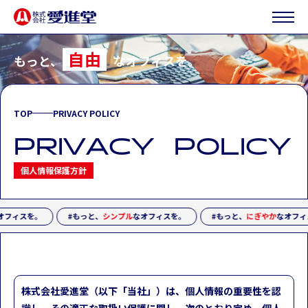
自由
もっと、
なオフィスを。
TOP
PRIVACY POLICY
P
R
I
V
A
C
Y
P
O
L
I
C
Y
個人情報保護方針
オフィスを。
#もっと、
シンプル
なオフィスを。
#もっと、
にぎやか
なオフィ
株式会社愛進堂（以下「当社」）は、個人情報の重要性を認