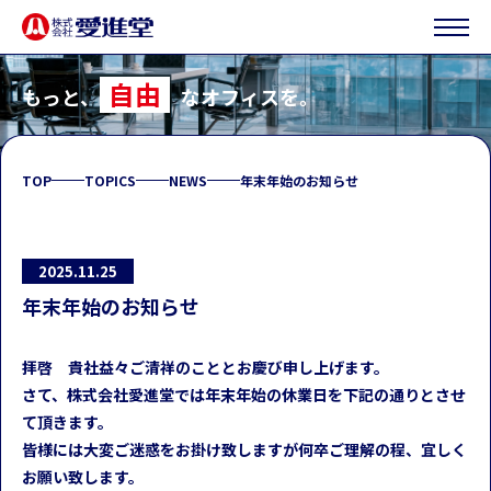
自由
もっと、
なオフィスを。
TOP
TOPICS
NEWS
年末年始のお知らせ
2025.11.25
年末年始のお知らせ
拝啓 貴社益々ご清祥のこととお慶び申し上げます。
さて、株式会社愛進堂では年末年始の休業日を下記の通りとさせ
て頂きます。
皆様には大変ご迷惑をお掛け致しますが何卒ご理解の程、宜しく
お願い致します。