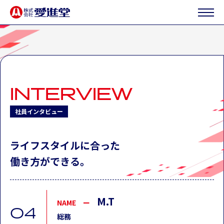
I
N
T
E
R
V
I
E
W
社員インタビュー
ライフスタイルに合った
働き方ができる。
M.T
04
総務